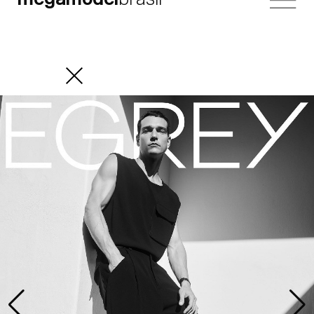
megamodel
brasil